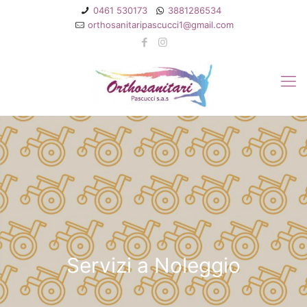
0461 530173
3881286534
orthosanitaripascucci1@gmail.com
Servizi a Noleggio